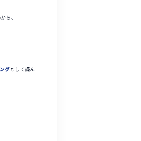
。
場から、
ング
として読ん