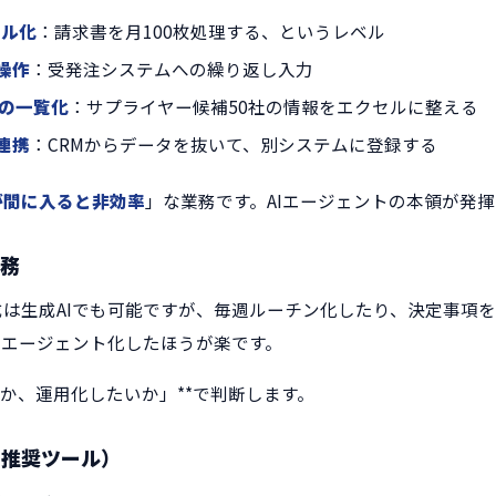
セル化
：請求書を月100枚処理する、というレベル
操作
：受発注システムへの繰り返し入力
チの一覧化
：サプライヤー候補50社の情報をエクセルに整える
連携
：CRMからデータを抜いて、別システムに登録する
が間に入ると非効率
」な業務です。AIエージェントの本領が発
業務
は生成AIでも可能ですが、毎週ルーチン化したり、決定事項
Iエージェント化したほうが楽です。
発か、運用化したいか」**で判断します。
×推奨ツール）