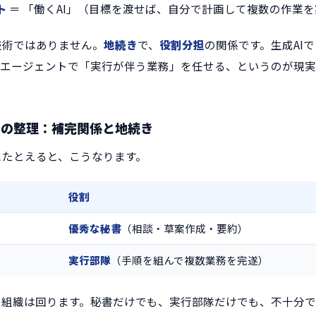
ト
＝ 「働くAI」（目標を渡せば、自分で計画して複数の作業
技術ではありません。
地続き
で、
役割分担
の関係です。生成AI
Iエージェントで「実行が伴う業務」を任せる、というのが現
中の整理：補完関係と地続き
にたとえると、こうなります。
役割
優秀な秘書
（相談・草案作成・要約）
実行部隊
（手順を組んで複数業務を完遂）
、組織は回ります。秘書だけでも、実行部隊だけでも、不十分で