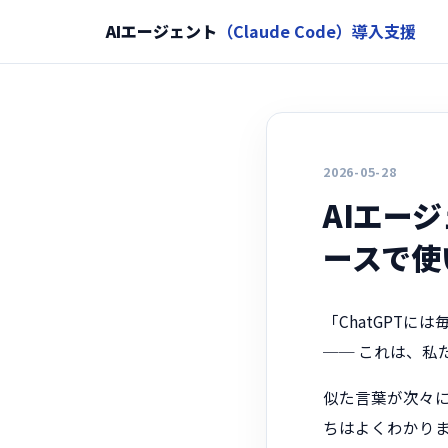
AIエージェント
（Claude Code）導入支援
2026-05-28
AIエー
ースで使
「ChatGPT
── これは、私
似た言葉が次々
ちはよくわかります