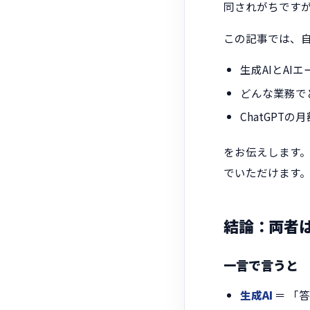
同されがちです
この記事では、
生成AIとAI
どんな業務で
ChatGPT
をお伝えします。
でいただけます
結論：両者
一言で言うと
生成AI
＝ 「