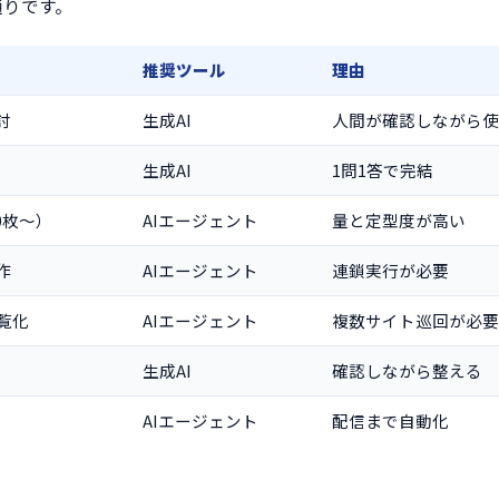
通りです。
推奨ツール
理由
討
生成AI
人間が確認しながら使
生成AI
1問1答で完結
0枚〜）
AIエージェント
量と定型度が高い
作
AIエージェント
連鎖実行が必要
覧化
AIエージェント
複数サイト巡回が必要
生成AI
確認しながら整える
）
AIエージェント
配信まで自動化