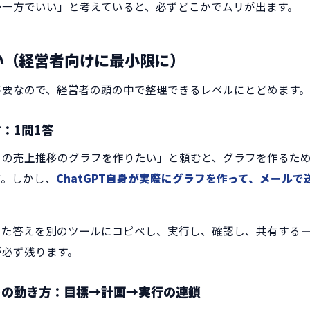
か一方でいい」と考えていると、必ずどこかでムリが出ます。
い（経営者向けに最小限に）
不要なので、経営者の頭の中で整理できるレベルにとどめます。
：1問1答
「先月の売上推移のグラフを作りたい」と頼むと、グラフを作るた
す。しかし、
ChatGPT自身が実際にグラフを作って、メール
。
た答えを別のツールにコピペし、実行し、確認し、共有する ─
が必ず残ります。
トの動き方：目標→計画→実行の連鎖