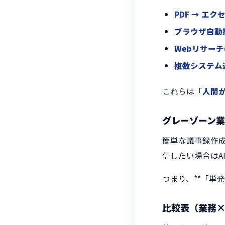
PDF → エク
ブラウザ自動
Webリサー
複数システム
これらは「
人間
グレーゾーン
簡単な議事録作成
信したい場合はA
つまり、**「単
比較表（業務